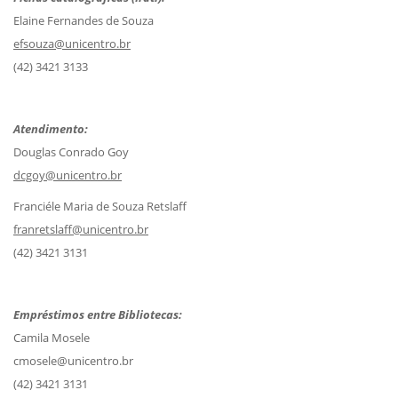
Elaine Fernandes de Souza
efsouza@unicentro.br
(42) 3421 3133
Atendimento:
Douglas Conrado Goy
dcgoy@unicentro.br
Franciéle Maria de Souza Retslaff
franretslaff@unicentro.br
(42) 3421 3131
Empréstimos entre Bibliotecas:
Camila Mosele
cmosele@unicentro.br
(42) 3421 3131