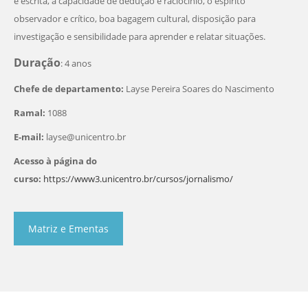
e escrita, a capacidade de dedução e raciocínio, o espírito
observador e crítico, boa bagagem cultural, disposição para
investigação e sensibilidade para aprender e relatar situações.
Duração
: 4 anos
Chefe de departamento:
Layse Pereira Soares do Nascimento
Ramal:
1088
E-mail:
layse@unicentro.br
Acesso à página do
curso:
https://www3.unicentro.br/cursos/jornalismo/
Matriz e Ementas