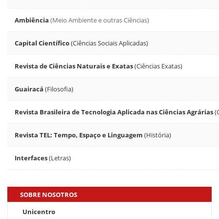
Ambiência
(Meio Ambiente e outras Ciências)
Capital Científico
(Ciências Sociais Aplicadas)
Revista de Ciências Naturais e Exatas
(Ciências Exatas)
Guairacá
(Filosofia)
Revista Brasileira de Tecnologia Aplicada nas Ciências Agrárias
(
Revista TEL: Tempo, Espaço e Linguagem
(História)
Interfaces
(Letras)
SOBRE NOSOTROS
Unicentro