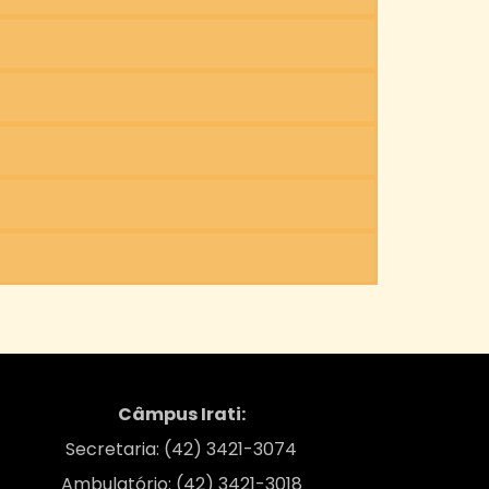
Câmpus Irati:
Secretaria: (42) 3421-3074
Ambulatório: (42) 3421-3018