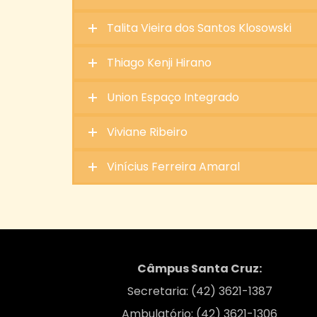
Talita Vieira dos Santos Klosowski
Thiago Kenji Hirano
Union Espaço Integrado
Viviane Ribeiro
Vinícius Ferreira Amaral
Câmpus Santa Cruz:
Secretaria: (42) 3621-1387
Ambulatório: (42) 3621-1306