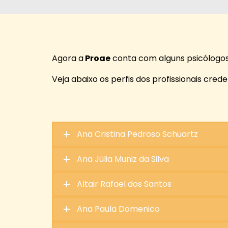
Agora a
Proae
conta com alguns psicólogos 
Veja abaixo os perfis dos profissionais cred
Ana Cristina Pedroso Schuartz
Ana Júlia Muniz da Silva
Altair Rafael dos Santos
Ana Paula Domenico