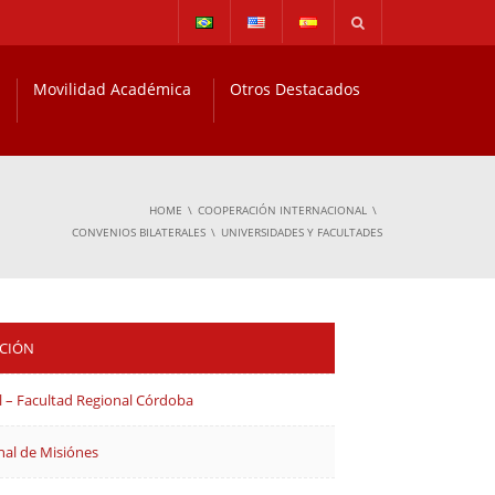
Movilidad Académica
Otros Destacados
HOME
COOPERACIÓN INTERNACIONAL
CONVENIOS BILATERALES
UNIVERSIDADES Y FACULTADES
ICIÓN
l – Facultad Regional Córdoba
nal de Misiónes