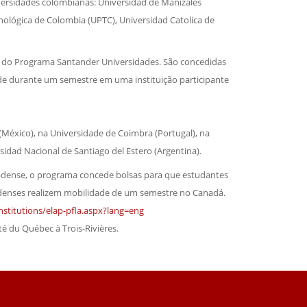
ersidades colombianas: Universidad de Manizales
nológica de Colombia (UPTC), Universidad Catolica de
s do Programa Santander Universidades. São concedidas
ade durante um semestre em uma instituição participante
México), na Universidade de Coimbra (Portugal), na
sidad Nacional de Santiago del Estero (Argentina).
ense, o programa concede bolsas para que estudantes
denses realizem mobilidade de um semestre no Canadá.
nstitutions/elap-pfla.aspx?lang=eng
é du Québec à Trois-Rivières.