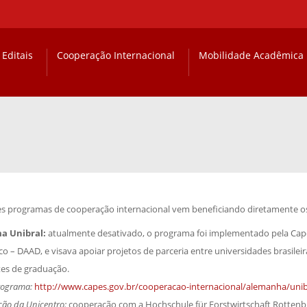
Editais
Cooperação Internacional
Mobilidade Acadêmica
es programas de cooperação internacional vem beneficiando diretamente o
a Unibral:
atualmente desativado, o programa foi implementado pela Cap
o – DAAD, e visava apoiar projetos de parceria entre universidades brasile
es de graduação.
rograma:
http://www.capes.gov.br/cooperacao-internacional/alemanha/unib
ção da Unicentro:
cooperação com a Hochschule für Forstwirtschaft Rottenb