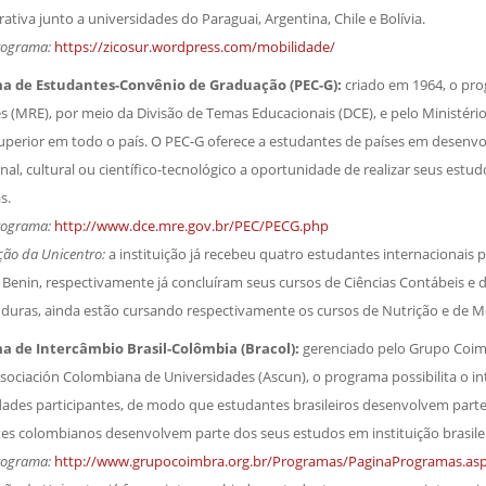
ativa junto a universidades do Paraguai, Argentina, Chile e Bolívia.
rograma:
https://zicosur.wordpress.com/mobilidade/
a de Estudantes-Convênio de Graduação (PEC-G):
criado em 1964, o pro
es (MRE), por meio da Divisão de Temas Educacionais (DCE), e pelo Ministéri
uperior em todo o país. O PEC-G oferece a estudantes de países em desenv
al, cultural ou científico-tecnológico a oportunidade de realizar seus estu
s.
rograma:
http://www.dce.mre.gov.br/PEC/PECG.php
ção da Unicentro:
a instituição já recebeu quatro estudantes internacionais 
 Benin, respectivamente já concluíram seus cursos de Ciências Contábeis e 
duras, ainda estão cursando respectivamente os cursos de Nutrição e de Me
a de Intercâmbio Brasil-Colômbia (Bracol):
gerenciado pelo Grupo Coimb
sociación Colombiana de Universidades (Ascun), o programa possibilita o i
dades participantes, de modo que estudantes brasileiros desenvolvem parte
es colombianos desenvolvem parte dos seus estudos em instituição brasilei
rograma:
http://www.grupocoimbra.org.br/Programas/PaginaProgramas.as