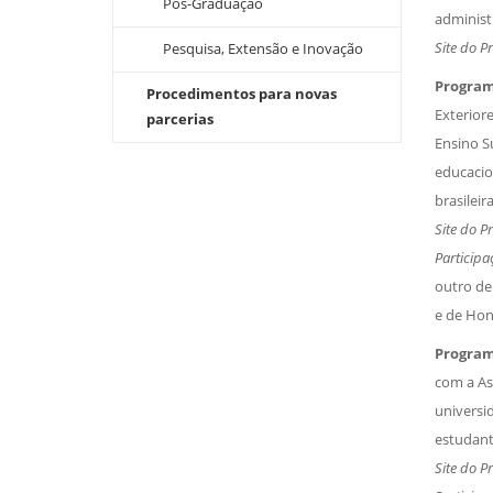
Pós-Graduação
administr
Site do P
Pesquisa, Extensão e Inovação
Program
Procedimentos para novas
Exterior
parcerias
Ensino S
educacion
brasileira
Site do P
Participa
outro de
e de Hon
Program
com a As
universi
estudant
Site do P