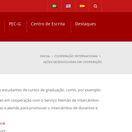
PEC-G
Centro de Escrita
Destaques
INICIAL
COOPERAÇÃO INTERNACIONAL
AÇÕES DESENVOLVIDAS EM COOPERAÇÃO
s estudantes de cursos de graduação, como, por exemplo:
es em cooperação com o Serviço Alemão de Intercâmbio
iras e alemãs para promover o intercâmbio de docentes e
ral
urg.