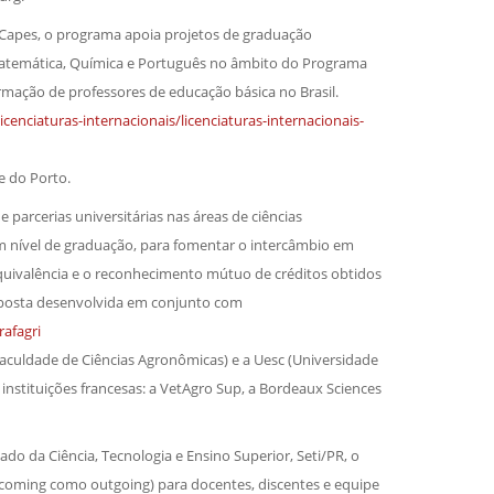
Capes, o programa apoia projetos de graduação
, Matemática, Química e Português no âmbito do Programa
formação de professores de educação básica no Brasil.
enciaturas-internacionais/licenciaturas-internacionais-
 do Porto.
parcerias universitárias nas áreas de ciências
 em nível de graduação, para fomentar o intercâmbio em
 equivalência e o reconhecimento mútuo de créditos obtidos
roposta desenvolvida em conjunto com
afagri
uldade de Ciências Agronômicas) e a Uesc (Universidade
instituições francesas: a VetAgro Sup, a Bordeaux Sciences
o da Ciência, Tecnologia e Ensino Superior, Seti/PR, o
ncoming como outgoing) para docentes, discentes e equipe