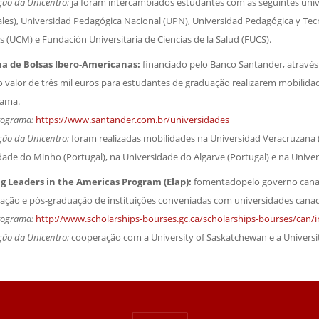
ção da Unicentro:
já foram intercambiados estudantes com as seguintes univ
les), Universidad Pedagógica Nacional (UPN), Universidad Pedagógica y Tec
s (UCM) e Fundación Universitaria de Ciencias de la Salud (FUCS).
a de Bolsas Ibero-Americanas:
financiado pelo Banco Santander, atravé
o valor de três mil euros para estudantes de graduação realizarem mobilid
rama.
Programa:
https://www.santander.com.br/universidades
ção da Unicentro:
foram realizadas mobilidades na Universidad Veracruzana (
dade do Minho (Portugal), na Universidade do Algarve (Portugal) e na Univer
g Leaders in the Americas Program (Elap):
fomentadopelo governo canad
ação e pós-graduação de instituições conveniadas com universidades cana
Programa:
http://www.scholarships-bourses.gc.ca/scholarships-bourses/can/i
ção da Unicentro:
cooperação com a University of Saskatchewan e a Universit