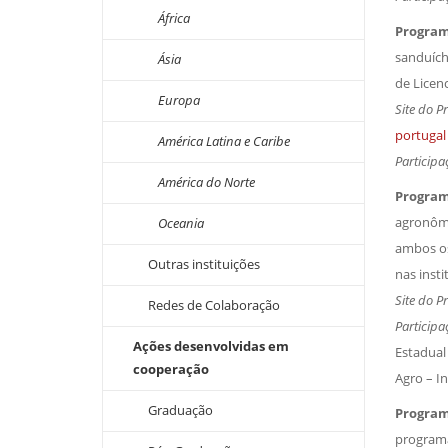
África
Programa
sanduích
Ásia
de Licenc
Europa
Site do P
portugal
América Latina e Caribe
Participa
América do Norte
Program
agronômi
Oceania
ambos os
Outras instituições
nas inst
Site do P
Redes de Colaboração
Participa
Ações desenvolvidas em
Estadual
cooperação
Agro – In
Graduação
Program
programa