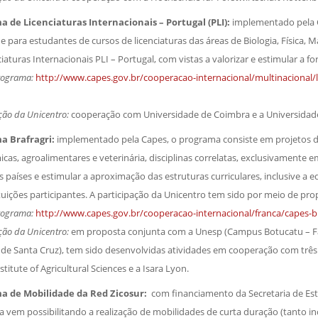
 de Licenciaturas Internacionais – Portugal (PLI):
implementado pela 
e para estudantes de cursos de licenciaturas das áreas de Biologia, Física
iaturas Internacionais PLI – Portugal, com vistas a valorizar e estimular a 
rograma:
http://www.capes.gov.br/cooperacao-internacional/multinacional/lic
ção da Unicentro:
cooperação com Universidade de Coimbra e a Universidade
a Brafragri:
implementado pela Capes, o programa consiste em projetos de 
cas, agroalimentares e veterinária, disciplinas correlatas, exclusivamente
 países e estimular a aproximação das estruturas curriculares, inclusive a
ituições participantes. A participação da Unicentro tem sido por meio de p
rograma:
http://www.capes.gov.br/cooperacao-internacional/franca/capes-br
ção da Unicentro:
em proposta conjunta com a Unesp (Campus Botucatu – Fac
 de Santa Cruz), tem sido desenvolvidas atividades em cooperação com três 
stitute of Agricultural Sciences e a Isara Lyon.
a de Mobilidade da Red Zicosur:
com financiamento da Secretaria de Estad
 vem possibilitando a realização de mobilidades de curta duração (tanto i