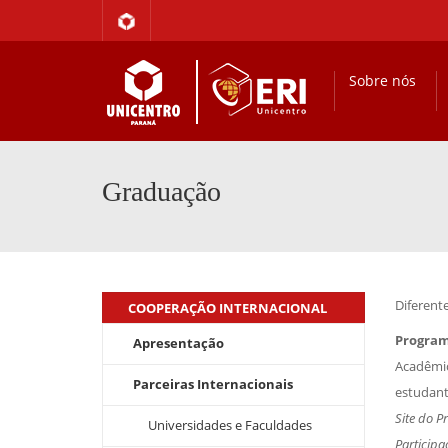
Sobre nós
Graduação
Diferent
COOPERAÇÃO INTERNACIONAL
Program
Apresentação
Acadêmic
Parceiras Internacionais
estudant
Site do P
Universidades e Faculdades
Participa